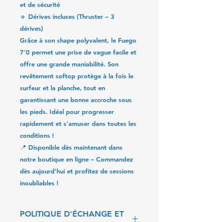
et de sécurité
🔹
Dérives incluses (Thruster – 3
dérives)
Grâce à son
shape polyvalent
, le
Fuego
7'0
permet une prise de vague facile et
offre une grande maniabilité. Son
revêtement softop protège à la fois le
surfeur et la planche, tout en
garantissant une bonne accroche sous
les pieds. Idéal pour progresser
rapidement et s’amuser dans toutes les
conditions !
📍
Disponible dès maintenant dans
notre boutique en ligne
– Commandez
dès aujourd’hui et profitez de sessions
inoubliables !
POLITIQUE D'ÉCHANGE ET