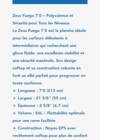
Zeus Fuego 7'0 – Polyvalence et
Sécurité pour Tous les Niveaux
Le
Zeus Fuego 7'0
est la planche idéale
pour les surfeurs débutants à
intermédiaires qui recherchent une
glisse fluide
, une
excellente stabilité
et
une
sécurité maximale
. Son design
softop et sa construction robuste en
font un allié parfait pour progresser en
toute confiance.
🔹
Longueur :
7'0 (213 cm)
🔹
Largeur :
21 5/8" (55 cm)
🔹
Épaisseur :
2 5/8" (6,7 cm)
🔹
Volume :
56L – Flottabilité optimale
pour une rame facilitée
🔹
Construction :
Noyau EPS avec
revêtement softop pour plus de confort