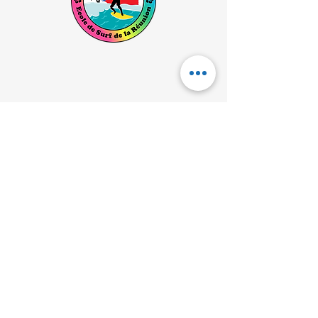
Toutes les informations que nous
communiquons sont basées sur
celles du fabricant. Nous
dégageons toute responsabilité
pour tout dommage ou perte
causée suite à une mauvaise
utilisation du produit.
About us
Home
Surf
Our activities in the lagoon
Shop
Contact us
+262692315316
ecoledesurfdelareunion@hotmail.fr
Find us