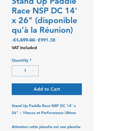
Stand Up Paddle
Race NSP DC 14'
x 26" (disponible
qu'à la Réunion)
Regular
Sale
 €1,599.00 
€991.38
Price
Price
VAT Included
Quantity
*
Add to Cart
Stand Up Paddle Race NSP DC 14' x
26" – Vitesse et Performance Ultime
Attention cette planche est une planche