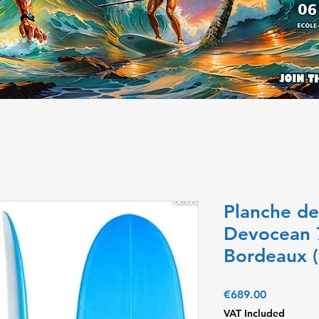
Planche d
Devocean 7
Bordeaux (
Price
€689.00
VAT Included