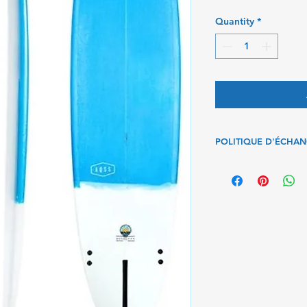
Quantity
*
POLITIQUE D'ÉCHA
POLITIQUE D'ÉCH
Vous pouvez retourner
vous conviennent pa
Vous pouvez égalem
délai de rétractation
échange, les nouveau
charge du client.
Toutes les informat
basées sur celles d
responsabilité pou