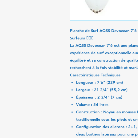
Planche de Surf AQSS Devocean 7'6 
Surfeurs
🏄‍♂️🌊
La
AQSS Devocean 7'6
est une planc
expérience de surf exceptionnelle au
équilibré et sa construction de qualit
recherchent à la fois stabilité et mania
Caractéristiques Techniques
Longueur
: 7'6" (229 cm)
Largeur
: 21 3/4" (55,2 cm)
Épaisseur
: 2 3/4" (7 cm)
Volume
: 54 litres
Construction
: Noyau en mousse P
traditionnelle sous les pieds et un
Configuration des ailerons
: 2+1, 
deux boîtiers latéraux pour une 