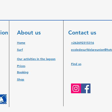
nion
About us
Contact us
Home
+262692315316
Surf
ecoledesurfdelareunion@hotm
Our activities in the lagoon
Find us
Prices
Booking
Shop