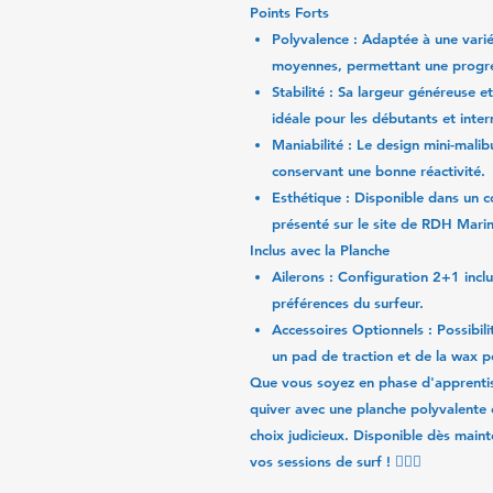
Points Forts
Polyvalence
: Adaptée à une varié
moyennes, permettant une progre
Stabilité
: Sa largeur généreuse et
idéale pour les débutants et inter
Maniabilité
: Le design mini-mali
conservant une bonne réactivité.
Esthétique
: Disponible dans un co
présenté sur le site de RDH Marine
Inclus avec la Planche
Ailerons
: Configuration 2+1 inclu
préférences du surfeur.
Accessoires Optionnels
: Possibil
un pad de traction et de la wax 
Que vous soyez en phase d'apprentis
quiver avec une planche polyvalente
choix judicieux.
Disponible dès maint
vos sessions de surf !
🏄‍♂️🔥