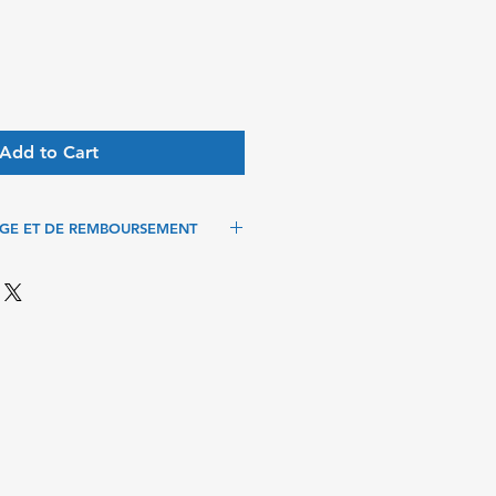
Add to Cart
NGE ET DE REMBOURSEMENT
ANGE ET DE REMBOURSEMENT
, à vos frais, les articles qui ne
s et obtenir un remboursement.
ent procéder à un échange. Le
 est de 15 jours. Dans le cas d’un
x frais d’expédition sont à la
ions que nous communiquons sont
u fabricant. Nous dégageons toute
r tout dommage ou perte causée