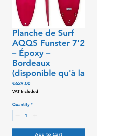
Planche de Surf
AQQS Funster 7'2
– Époxy –
Bordeaux
(disponible qu'à la
Price
€629.00
VAT Included
Quantity
*
Add to Cart