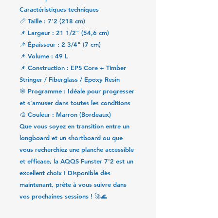
Caractéristiques techniques
📏
Taille
: 7'2 (218 cm)
📌
Largeur
: 21 1/2" (54,6 cm)
📌
Épaisseur
: 2 3/4" (7 cm)
📌
Volume
:
49 L
📌
Construction
:
EPS Core + Timber
Stringer / Fiberglass / Epoxy Resin
🎯
Programme
: Idéale pour progresser
et s’amuser dans toutes les conditions
🎨
Couleur
:
Marron (Bordeaux)
Que vous soyez en transition entre un
longboard et un shortboard ou que
vous recherchiez une planche accessible
et efficace, la
AQQS Funster 7'2
est un
excellent choix !
Disponible dès
maintenant, prête à vous suivre dans
vos prochaines sessions !
🚀🌊