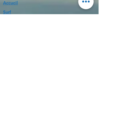
Accueil
Surf
Nos activités au lagon
Boutique
Nous contacter
0692315316
ecoledesurfdelareunion@hotmail.fr
Nous situer
Liens utiles
Conditions Générales de Vente
Conditions Générales de Location
Dispositif de sécurisation BSAN
Mentions légales