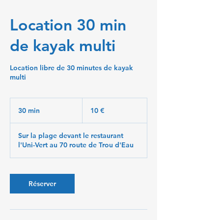
Location 30 min
de kayak multi
Location libre de 30 minutes de kayak
multi
10
euros
30 min
3
10 €
0
m
Sur la plage devant le restaurant
i
l'Uni-Vert au 70 route de Trou d'Eau
n
Réserver