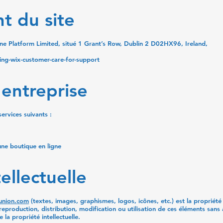
t du site
ine Platform Limited, situé 1 Grant’s Row, Dublin 2 D02HX96, Ireland,
ing-wix-customer-care-for-support
l'entreprise
ervices suivants :
 une boutique en ligne
ellectuelle
union.com
(textes, images, graphismes, logos, icônes, etc.) est la propriété
eproduction, distribution, modification ou utilisation de ces éléments sans 
a propriété intellectuelle.