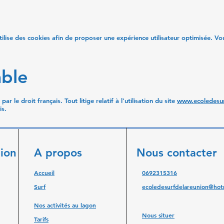
tilise des cookies afin de proposer une expérience utilisateur optimisée. V
able
r le droit français. Tout litige relatif à l'utilisation du site
www.ecoledesur
is.
nion
A propos
Nous contacter
Accueil
0692315316
Surf
ecoledesurfdelareunion@hotm
Nos activités au lagon
Nous situer
Tarifs