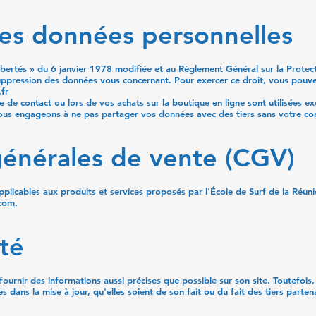
des données personnelles
ibertés » du 6 janvier 1978 modifiée et au Règlement Général sur la Prot
 suppression des données vous concernant. Pour exercer ce droit, vous pouve
fr
re de contact ou lors de vos achats sur la boutique en ligne sont utilisées e
nous engageons à ne pas partager vos données avec des tiers sans votre c
générales de vente (CGV)
plicables aux produits et services proposés par l'École de Surf de la Réun
.com
.
té
fournir des informations aussi précises que possible sur son site. Toutefois,
 dans la mise à jour, qu'elles soient de son fait ou du fait des tiers parten