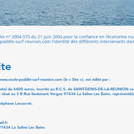
oi n° 2004-575 du 21 juin 2004 pour la confiance en l'économie num
-paddle-surf-reunion.com
l'identité des différents intervenants dan
ite
/www.ecole-paddle-surf-reunion.com
(le « Site »), est édité par :
capital de 6400 euros, inscrite au R.C.S. de SAINT-DENIS-DE-LA-REUNION s
st situé au 3 B Rue lieutenant Vergoz 97434 La Saline Les Bains, représenté
Stéphane Lescarret.
il.fr
 97434 La Saline Les Bains