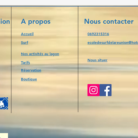
nion
A propos
Nous contacter
Accueil
0692315316
Surf
ecoledesurfdelareunion@hotm
Nos activités au lagon
Nous situer
Tarifs
Réservation
Boutique