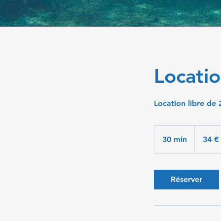
Locatio
Location libre de 
34
euros
30 min
3
34 €
0
m
i
Réserver
n