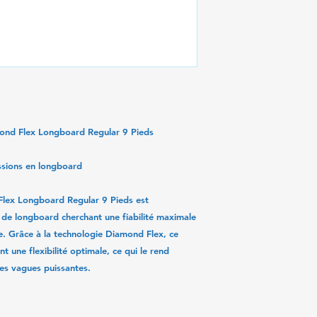
Toutes les informat
basées sur celles d
responsabilité pou
suite à une mauvaise
ond Flex Longboard Regular 9 Pieds
ssions en longboard
lex Longboard Regular 9 Pieds
est
 de longboard cherchant une fiabilité maximale
e. Grâce à la technologie
Diamond Flex
, ce
t une flexibilité optimale, ce qui le rend
les vagues puissantes.