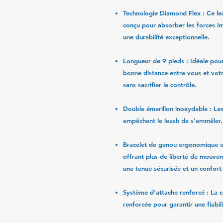
Technologie Diamond Flex
: Ce lea
conçu pour absorber les forces im
une durabilité exceptionnelle.
Longueur de 9 pieds
: Idéale pou
bonne distance entre vous et votr
sans sacrifier le contrôle.
Double émerillon inoxydable
: Les
empêchent le leash de s’emmêler, 
Bracelet de genou ergonomique e
offrant plus de liberté de mouvem
une tenue sécurisée et un confort
Système d'attache renforcé
: La c
renforcée pour garantir une fiabi