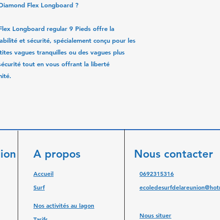
h Diamond Flex Longboard ?
lex Longboard regular 9 Pieds
offre la
bilité et sécurité, spécialement conçu pour les
ites vagues tranquilles ou des vagues plus
écurité tout en vous offrant la liberté
ité.
nion
A propos
Nous contacter
Accueil
0692315316
Surf
ecoledesurfdelareunion@hotm
Nos activités au lagon
Nous situer
Tarifs